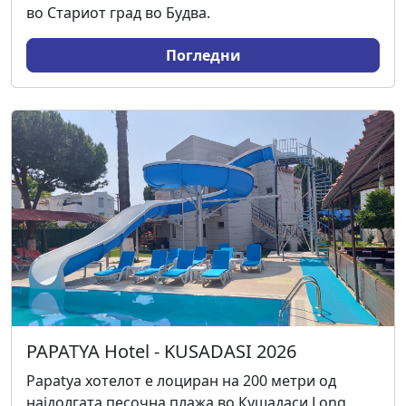
во Стариот град во Будва.
Погледни
PAPATYA Hotel - KUSADASI 2026
Papatya хотелот е лоциран на 200 метри од
најдолгата песочна плажа во Кушадаси Long