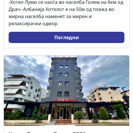
-Хотел Луми се наоѓа во населба Голем на 6км од
Драч -Албанија Хотелот е на 50м од плажа во
мирна населба наменет за мирен и
релаксирачки одмор
Погледни