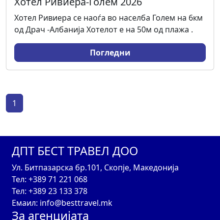
Хотел Ривиера-Голем 2026
Хотел Ривиера се наоѓа во населба Голем на 6км
од Драч -Албанија Хотелот е на 50м од плажа .
Погледни
1
ДПТ БЕСТ ТРАВЕЛ ДОО
Ул. Битпазарска бр.101, Скопје, Македонија
Тел: +389 71 221 068
Тел: +389 23 133 378
Емаил: info@besttravel.mk
За агенцијата