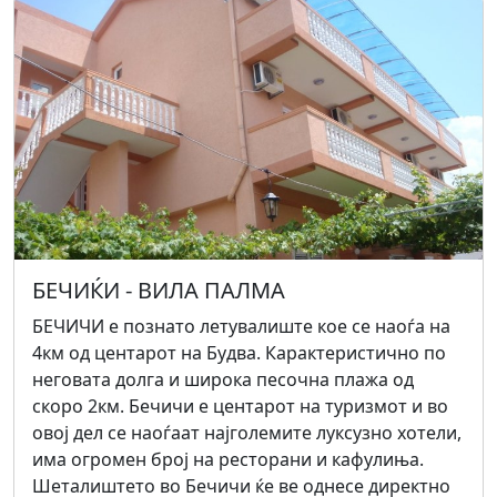
БЕЧИЌИ - ВИЛА ПАЛМА
БЕЧИЧИ е познато летувалиште кое се наоѓа на
4км од центарот на Будва. Карактеристично по
неговата долга и широка песочна плажа од
скоро 2км. Бечичи е центарот на туризмот и во
овој дел се наоѓаат најголемите луксузно хотели,
има огромен број на ресторани и кафулиња.
Шеталиштето во Бечичи ќе ве однесе директно