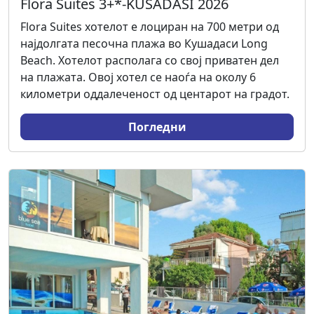
Flora Suites 3+*-KUSADASI 2026
Flora Suites хотелот е лоциран на 700 метри од
најдолгата песочна плажа во Кушадаси Long
Beach. Хотелот располага со свој приватен дел
на плажата. Овој хотел се наоѓа на околу 6
километри оддалеченост од центарот на градот.
Погледни