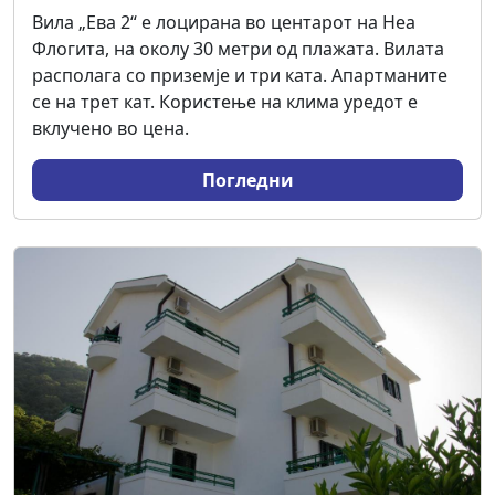
Вила „Ева 2“ е лоцирана во центарот на Неа
Флогита, на околу 30 метри од плажата. Вилата
располага со приземје и три ката. Апартманите
се на трет кат. Користење на клима уредот е
вклучено во цена.
Погледни