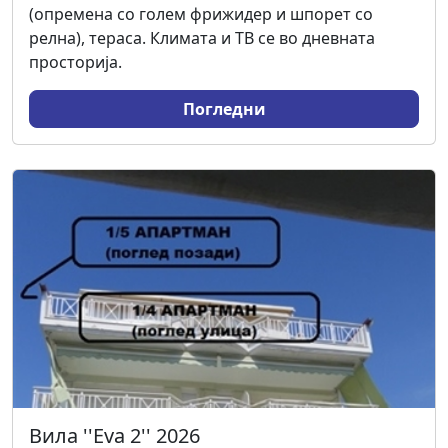
(опремена со голем фрижидер и шпорет со
релна), тераса. Климата и ТВ се во дневната
просторија.
Погледни
Вила ''Еva 2'' 2026