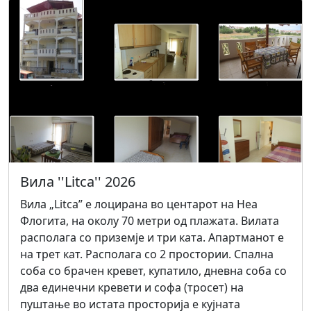
Вила ''Litca'' 2026
Вила „Litca” е лоцирана во центарот на Неа
Флогита, на околу 70 метри од плажата. Вилата
располага со приземје и три ката. Апартманот е
на трет кат. Располага со 2 простории. Спална
соба со брачен кревет, купатило, дневна соба со
два единечни кревети и софа (тросет) на
пуштање во истата просторија е кујната