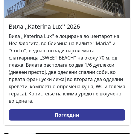
Вила ,,Katerina Lux'' 2026
Вила ,,Katerina Lux'' е лоцирана во центарот на
Неа Флогита, во близина на вилите ''Maria'' и
''Corfu'', веднаш позади најголемата
слаткарница ,,SWEET BEACH'' на околу 70 м. од
плажа. Вилата располага со два 1/6 дуплекси
(дневен престој, две оделени спални соби, во
првата француски лежај во втората два одделни
кревети, комплетно опремена кујна, WC и голема
тeраса). Користење на клима уредот е вклучено
во цената.
Погледни