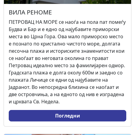
ВИЛА РЕНОМЕ
ПЕТРОВАЦ НА МОРЕ се наоѓа на пола пат помеѓу
Будва и Бар и е едно од најубавите приморски
места во Црна Гора. Ова мало приморско место
е познато по кристално чистото море, долгата
песочна плажа и историските знаменитости кои
се наоѓаат во неговата околина го прават
Петровац идеално место за фамилијарен одмор.
Градската плажа е долга околу 600м и заедно со
плажата Личице се едни од најубавите на
Јадранот. Во непосредна близина се наоѓаат и
две островчиња, а на едното од нив е изградена
и црквата Св. Недела.
Погледни