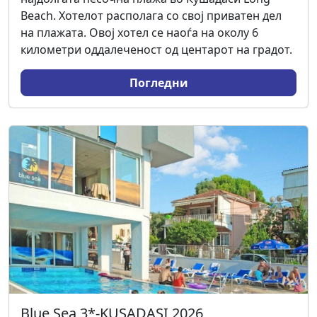
Beach. Хотелот располага со свој приватен дел
на плажата. Овој хотел се наоѓа на околу 6
километри оддалеченост од центарот на градот.
Погледни
Blue Sea 3*-KUSADASI 2026