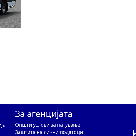
За агенцијата
ија
Општи услови за патување
Заштита на лични податоци