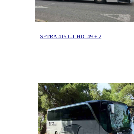
SETRA
41
5 GT H
D 49 + 2